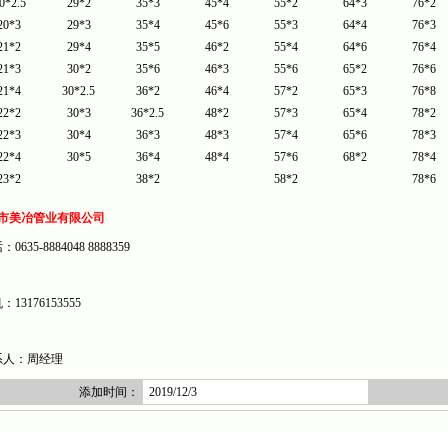
0*2.5
29*2
35*3
45*4
55*2
64*3
76*2
20*3
29*3
35*4
45*6
55*3
64*4
76*3
21*2
29*4
35*5
46*2
55*4
64*6
76*4
21*3
30*2
35*6
46*3
55*6
65*2
76*6
21*4
30*2.5
36*2
46*4
57*2
65*3
76*8
22*2
30*3
36*2.5
48*2
57*3
65*4
78*2
22*3
30*4
36*3
48*3
57*4
65*6
78*3
22*4
30*5
36*4
48*4
57*6
68*2
78*4
23*2
38*2
58*2
78*6
市美冶管业有限公司
0635-8884048 8888359
13176153555
人：周经理
添加时间：
2019/12/3