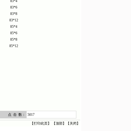
83*4
83*6
83*8
83*12
85*4
85*6
85*8
85*12
点 击 数：
5017
【
打印此页
】 【
顶部
】【
关闭
】